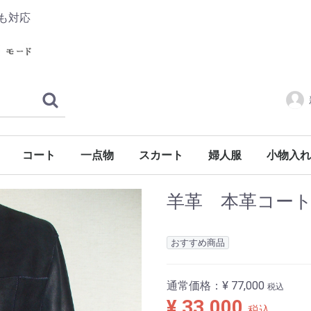
も対応
コート
一点物
スカート
婦人服
小物入れ
羊革 本革コー
おすすめ商品
通常価格：
¥ 77,000
税込
¥ 33,000
税込