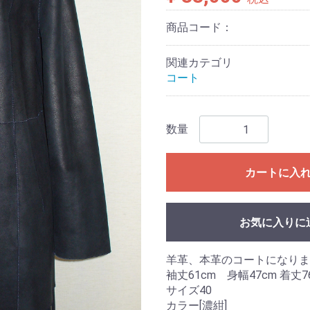
商品コード：
関連カテゴリ
コート
数量
カートに入
お気に入りに
羊革、本革のコートになりま
袖丈61cm 身幅47cm 着丈7
サイズ40
カラー[濃紺]